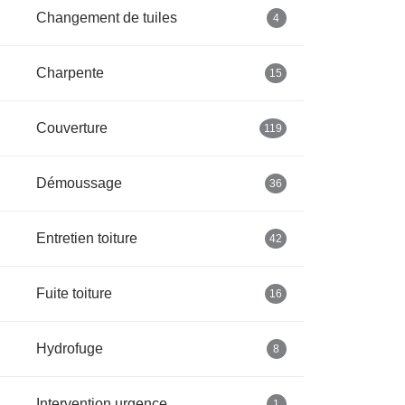
Changement de tuiles
4
Charpente
15
Couverture
119
Démoussage
36
Entretien toiture
42
Fuite toiture
16
Hydrofuge
8
Intervention urgence
1