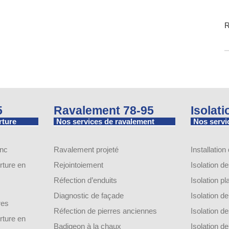
R
5
Ravalement 78-95
Isolat
rture
Nos services de ravalement
Nos servic
inc
Ravalement projeté
Installation
ture en
Rejointoiement
Isolation d
Réfection d’enduits
Isolation p
Diagnostic de façade
Isolation 
res
Réfection de pierres anciennes
Isolation 
ture en
Badigeon à la chaux
Isolation 