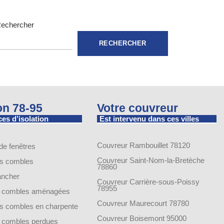
echercher
RECHERCHER
ion 78-95
Votre couvreur
es d’isolation
Est intervenu dans ces villes
Couvreur Rambouillet 78120
 de fenêtres
Couvreur Saint-Nom-la-Bretèche
es combles
78860
lancher
Couvreur Carrière-sous-Poissy
78955
de combles aménagées
Couvreur Maurecourt 78780
des combles en charpente
Couvreur Boisemont 95000
de combles perdues