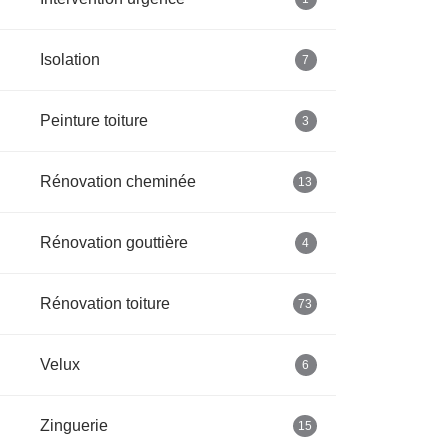
Isolation
7
Peinture toiture
3
Rénovation cheminée
13
Rénovation gouttière
4
Rénovation toiture
73
Velux
6
Zinguerie
15