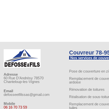
Couvreur 78-9
Nos services de couve
Pose de couverture en z
Adresse
60 Rue D’Andrésy 78570
Remplacement de couver
Chanteloup-les-Vignes
ardoise
Rénovation de toitures
Email
defosseetfilssas@gmail.com
Réalisation de sous-toitu
Mobile
Remplacement de couver
06 16 70 73 59
tuiles