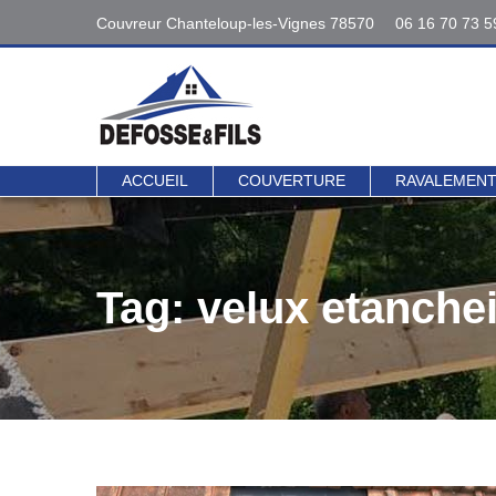
Couvreur Chanteloup-les-Vignes 78570
06 16 70 73 5
Interventions
06 16 70 73 5
78 - 95
Contact direct 
ACCUEIL
COUVERTURE
RAVALEMEN
Tag: velux etanchei