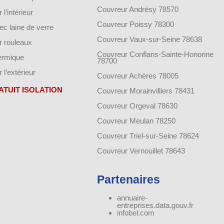
Couvreur Andrésy 78570
 l’intérieur
Couvreur Poissy 78300
vec laine de verre
Couvreur Vaux-sur-Seine 78638
ar rouleaux
Couvreur Conflans-Sainte-Honorine
hermique
78700
r l’extérieur
Couvreur Achères 78005
ATUIT ISOLATION
Couvreur Morainvilliers 78431
Couvreur Orgeval 78630
Couvreur Meulan 78250
Couvreur Triel-sur-Seine 78624
Couvreur Vernouillet 78643
Partenaires
annuaire-
entreprises.data.gouv.fr
infobel.com