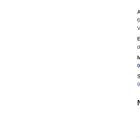
6
V
E
d
M
0
S
9