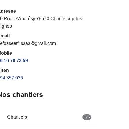
Adresse
0 Rue D’Andrésy 78570 Chanteloup-les-
ignes
mail
efosseetfilssas@gmail.com
obile
6 16 70 73 59
iren
94 357 036
Nos chantiers
Chantiers
175