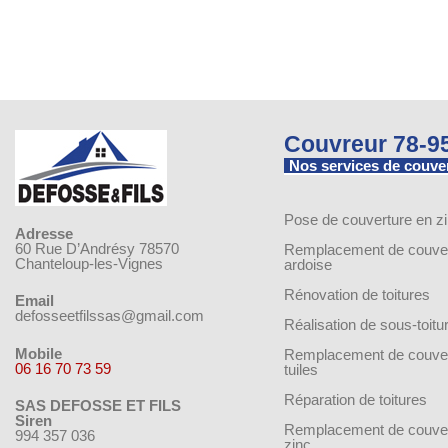
Couvreur 78-9
Nos services de couve
Pose de couverture en z
Adresse
60 Rue D’Andrésy 78570
Remplacement de couver
Chanteloup-les-Vignes
ardoise
Rénovation de toitures
Email
defosseetfilssas@gmail.com
Réalisation de sous-toitu
Mobile
Remplacement de couver
06 16 70 73 59
tuiles
Réparation de toitures
SAS DEFOSSE ET FILS
Siren
Remplacement de couver
994 357 036
zinc