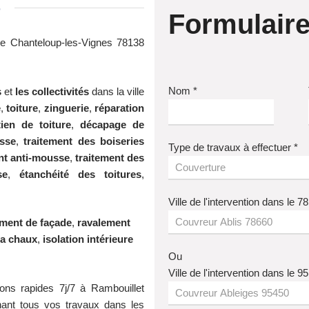
5
Formulaire
de Chanteloup-les-Vignes 78138
Nom *
s
et
les collectivités
dans la ville
e
,
toiture
,
zinguerie
,
réparation
tien de toiture
,
décapage de
usse
,
traitement des boiseries
Type de travaux à effectuer *
nt anti-mousse
,
traitement des
se
,
étanchéité des toitures
,
Ville de l'intervention dans le 78
ement de façade
,
ravalement
la chaux
,
isolation intérieure
Ou
Ville de l'intervention dans le 95
tions rapides 7j/7 à Rambouillet
nant tous vos travaux dans les