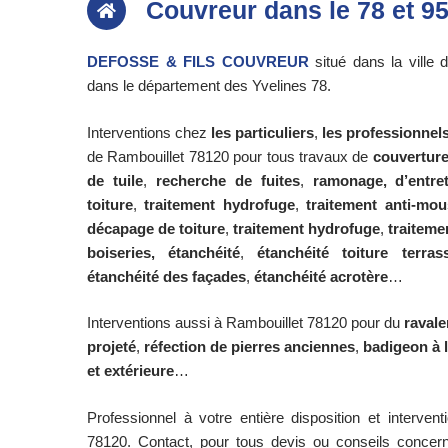
Couvreur dans le 78 et 9
DEFOSSE & FILS COUVREUR
situé dans la ville 
dans le département des Yvelines 78.
Interventions chez
les particuliers
,
les professionnel
de Rambouillet 78120 pour tous travaux de
couvertur
de tuile
,
recherche de fuites
,
ramonage,
d’entre
toiture
,
traitement hydrofuge
,
traitement anti-mo
décapage de toiture
,
traitement hydrofuge
,
traiteme
boiseries,
étanchéité
,
étanchéité toiture terras
étanchéité des façades
,
étanchéité acrotère
…
Interventions aussi à Rambouillet 78120 pour du
raval
projeté
,
réfection de pierres anciennes
,
badigeon à 
et extérieure
…
Professionnel à votre entière disposition et interven
78120. Contact, pour tous devis ou conseils concer