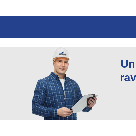
Un
rav