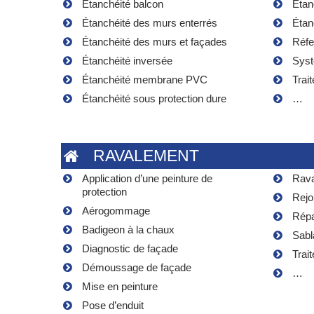
Étanchéité balcon
Étan
Étanchéité des murs enterrés
Étan
Étanchéité des murs et façades
Réfe
Étanchéité inversée
Syst
Étanchéité membrane PVC
Trai
Étanchéité sous protection dure
…
RAVALEMENT
Application d’une peinture de
Rava
protection
Rejo
Aérogommage
Répa
Badigeon à la chaux
Sabl
Diagnostic de façade
Trai
Démoussage de façade
…
Mise en peinture
Pose d’enduit