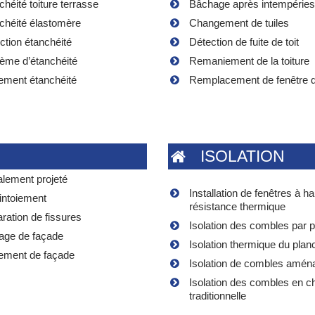
chéité toiture terrasse
Bâchage après intempéries
chéité élastomère
Changement de tuiles
ction étanchéité
Détection de fuite de toit
ème d’étanchéité
Remaniement de la toiture
tement étanchéité
Remplacement de fenêtre de
ISOLATION
lement projeté
Installation de fenêtres à h
intoiement
résistance thermique
ration de fissures
Isolation des combles par
age de façade
Isolation thermique du plan
tement de façade
Isolation de combles amé
Isolation des combles en c
traditionnelle