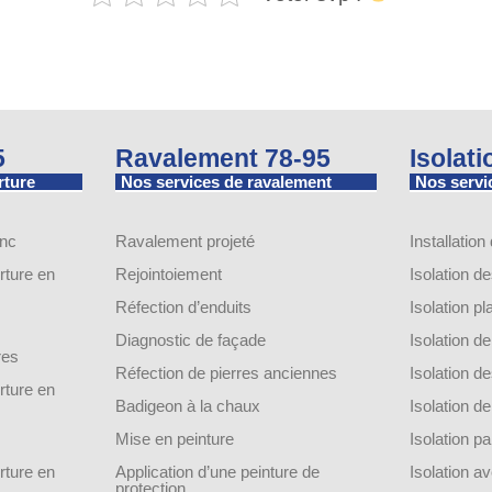
5
Ravalement 78-95
Isolat
rture
Nos services de ravalement
Nos servic
inc
Ravalement projeté
Installation
ture en
Rejointoiement
Isolation d
Réfection d’enduits
Isolation p
Diagnostic de façade
Isolation 
res
Réfection de pierres anciennes
Isolation 
ture en
Badigeon à la chaux
Isolation 
Mise en peinture
Isolation par
ture en
Application d’une peinture de
Isolation a
protection