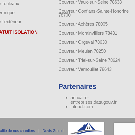
Couvreur Vaux-sur-Seine 78638
ar rouleaux
Couvreur Conflans-Sainte-Honorine
hermique
78700
r l’extérieur
Couvreur Achères 78005
ATUIT ISOLATION
Couvreur Morainvilliers 78431
Couvreur Orgeval 78630
Couvreur Meulan 78250
Couvreur Triel-sur-Seine 78624
Couvreur Vernouillet 78643
Partenaires
annuaire-
entreprises.data.gouv.fr
infobel.com
alité de nos chantiers
Devis Gratuit