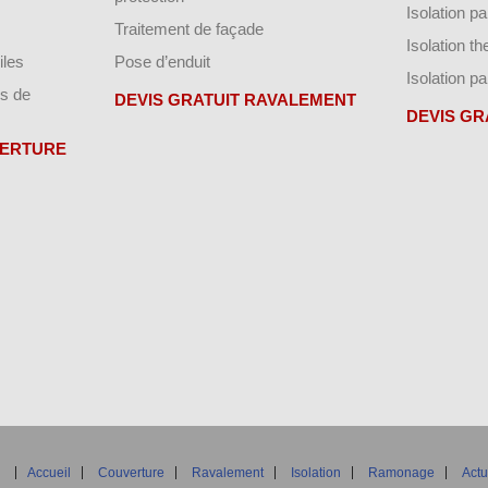
Isolation p
Traitement de façade
Isolation t
iles
Pose d’enduit
Isolation pa
s de
DEVIS GRATUIT RAVALEMENT
DEVIS GR
VERTURE
Accueil
Couverture
Ravalement
Isolation
Ramonage
Actu