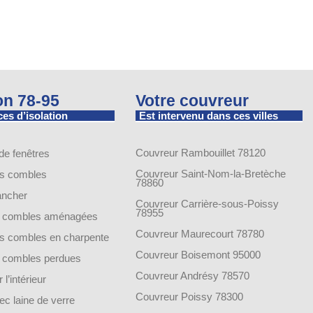
ion 78-95
Votre couvreur
es d’isolation
Est intervenu dans ces villes
Couvreur Rambouillet 78120
 de fenêtres
Couvreur Saint-Nom-la-Bretèche
es combles
78860
lancher
Couvreur Carrière-sous-Poissy
78955
de combles aménagées
Couvreur Maurecourt 78780
des combles en charpente
Couvreur Boisemont 95000
de combles perdues
Couvreur Andrésy 78570
 l’intérieur
Couvreur Poissy 78300
vec laine de verre