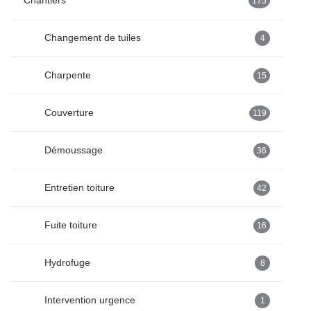
Chantiers
175
Changement de tuiles
4
Charpente
15
Couverture
119
Démoussage
36
Entretien toiture
42
Fuite toiture
16
Hydrofuge
8
Intervention urgence
1