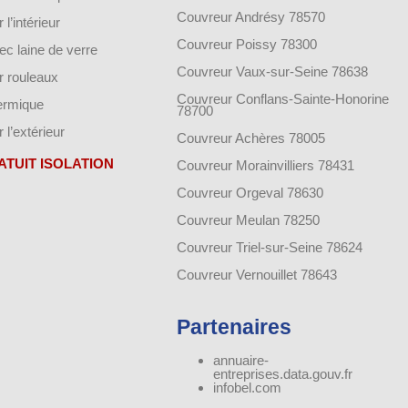
Couvreur Andrésy 78570
 l’intérieur
Couvreur Poissy 78300
vec laine de verre
Couvreur Vaux-sur-Seine 78638
ar rouleaux
Couvreur Conflans-Sainte-Honorine
hermique
78700
r l’extérieur
Couvreur Achères 78005
ATUIT ISOLATION
Couvreur Morainvilliers 78431
Couvreur Orgeval 78630
Couvreur Meulan 78250
Couvreur Triel-sur-Seine 78624
Couvreur Vernouillet 78643
Partenaires
annuaire-
entreprises.data.gouv.fr
infobel.com