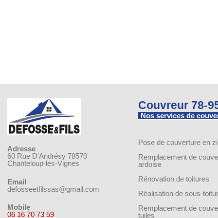
Couvreur 78-9
Nos services de couve
Pose de couverture en z
Adresse
60 Rue D’Andrésy 78570
Remplacement de couver
Chanteloup-les-Vignes
ardoise
Rénovation de toitures
Email
defosseetfilssas@gmail.com
Réalisation de sous-toitu
Mobile
Remplacement de couver
06 16 70 73 59
tuiles