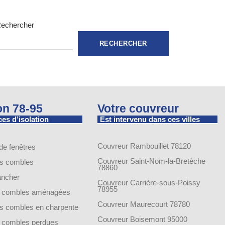
echercher
RECHERCHER
ion 78-95
Votre couvreur
es d’isolation
Est intervenu dans ces villes
Couvreur Rambouillet 78120
 de fenêtres
Couvreur Saint-Nom-la-Bretèche
es combles
78860
lancher
Couvreur Carrière-sous-Poissy
78955
de combles aménagées
Couvreur Maurecourt 78780
des combles en charpente
Couvreur Boisemont 95000
de combles perdues