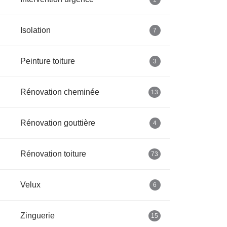
Isolation
7
Peinture toiture
3
Rénovation cheminée
13
Rénovation gouttière
4
Rénovation toiture
73
Velux
6
Zinguerie
15