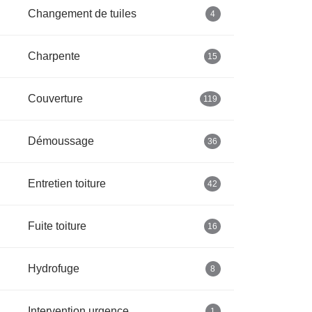
Changement de tuiles
4
Charpente
15
Couverture
119
Démoussage
36
Entretien toiture
42
Fuite toiture
16
Hydrofuge
8
Intervention urgence
1