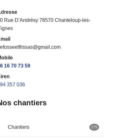
Adresse
0 Rue D’Andrésy 78570 Chanteloup-les-
ignes
mail
efosseetfilssas@gmail.com
obile
6 16 70 73 59
iren
94 357 036
Nos chantiers
Chantiers
175