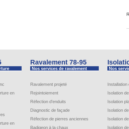
R
5
Ravalement 78-95
Isolat
rture
Nos services de ravalement
Nos servic
inc
Ravalement projeté
Installation
ture en
Rejointoiement
Isolation d
Réfection d’enduits
Isolation p
Diagnostic de façade
Isolation 
res
Réfection de pierres anciennes
Isolation 
ture en
Badigeon à la chaux
Isolation 