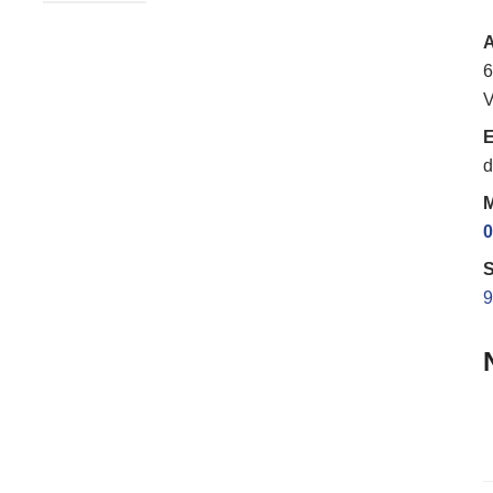
6
V
E
d
M
0
S
9