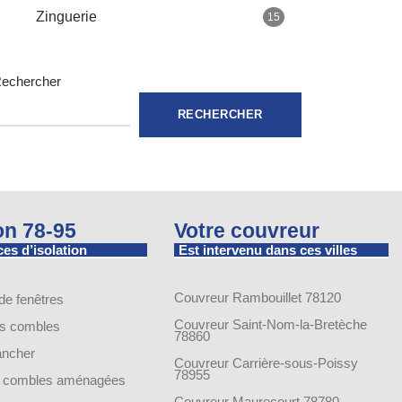
Zinguerie
15
echercher
RECHERCHER
ion 78-95
Votre couvreur
es d’isolation
Est intervenu dans ces villes
Couvreur Rambouillet 78120
 de fenêtres
Couvreur Saint-Nom-la-Bretèche
es combles
78860
lancher
Couvreur Carrière-sous-Poissy
78955
de combles aménagées
Couvreur Maurecourt 78780