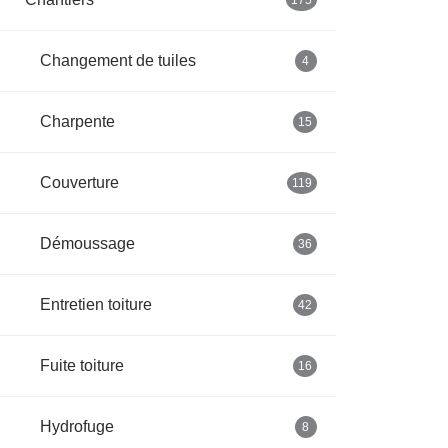
175
Changement de tuiles
4
Charpente
15
Couverture
119
Démoussage
36
Entretien toiture
42
Fuite toiture
16
Hydrofuge
8