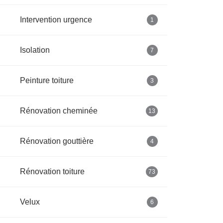
Intervention urgence
1
Isolation
7
Peinture toiture
3
Rénovation cheminée
13
Rénovation gouttière
4
Rénovation toiture
73
Velux
6