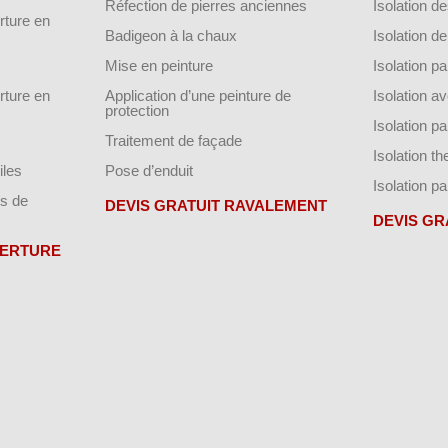
Réfection de pierres anciennes
Isolation 
ture en
Badigeon à la chaux
Isolation 
Mise en peinture
Isolation par
ture en
Application d’une peinture de
Isolation a
protection
Isolation p
Traitement de façade
Isolation t
iles
Pose d’enduit
Isolation pa
s de
DEVIS GRATUIT RAVALEMENT
DEVIS GR
VERTURE