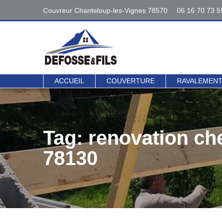
Couvreur Chanteloup-les-Vignes 78570
06 16 70 73 5
Interventions
06 16 70 73 5
78 - 95
Contact direct 
ACCUEIL
COUVERTURE
RAVALEMEN
Tag: renovation c
78130