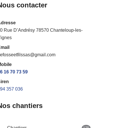
Nous contacter
Adresse
0 Rue D’Andrésy 78570 Chanteloup-les-
ignes
mail
efosseetfilssas@gmail.com
obile
6 16 70 73 59
iren
94 357 036
Nos chantiers
Chantiers