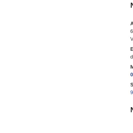
6
V
E
d
M
0
S
9