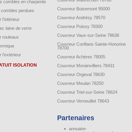
des combles en charpente
Couvreur Boisemont 95000
de combles perdues
Couvreur Andrésy 78570
 l’intérieur
Couvreur Poissy 78300
vec laine de verre
Couvreur Vaux-sur-Seine 78638
ar rouleaux
Couvreur Conflans-Sainte-Honorine
hermique
78700
r l’extérieur
Couvreur Achères 78005
ATUIT ISOLATION
Couvreur Morainvilliers 78431
Couvreur Orgeval 78630
Couvreur Meulan 78250
Couvreur Triel-sur-Seine 78624
Couvreur Vernouillet 78643
Partenaires
annuaire-