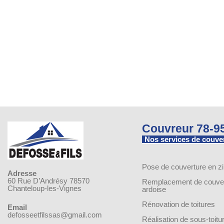
Couvreur 78-9
Nos services de couve
Pose de couverture en z
Adresse
60 Rue D’Andrésy 78570
Remplacement de couver
Chanteloup-les-Vignes
ardoise
Rénovation de toitures
Email
defosseetfilssas@gmail.com
Réalisation de sous-toitu