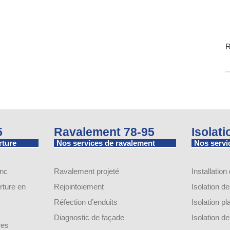
R
5
Ravalement 78-95
Isolat
rture
Nos services de ravalement
Nos servic
inc
Ravalement projeté
Installation
ture en
Rejointoiement
Isolation d
Réfection d’enduits
Isolation p
Diagnostic de façade
Isolation 
res