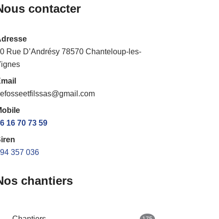
Nous contacter
Adresse
0 Rue D’Andrésy 78570 Chanteloup-les-
ignes
mail
efosseetfilssas@gmail.com
obile
6 16 70 73 59
iren
94 357 036
Nos chantiers
Chantiers