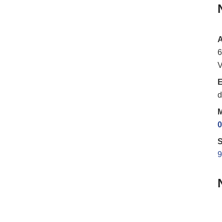
6
V
E
d
M
0
S
9