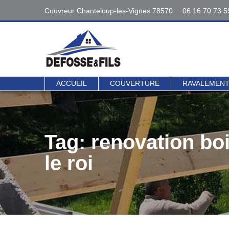
Couvreur Chanteloup-les-Vignes 78570
06 16 70 73 5
Interventions
06 16 70 73 5
78 - 95
Contact direct 
ACCUEIL
COUVERTURE
RAVALEMEN
Tag: renovation boi
le roi