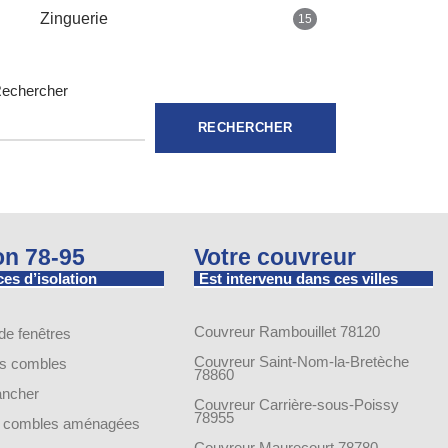
Zinguerie
15
echercher
RECHERCHER
ion 78-95
Votre couvreur
es d’isolation
Est intervenu dans ces villes
Couvreur Rambouillet 78120
 de fenêtres
Couvreur Saint-Nom-la-Bretèche
es combles
78860
lancher
Couvreur Carrière-sous-Poissy
78955
de combles aménagées
Couvreur Maurecourt 78780