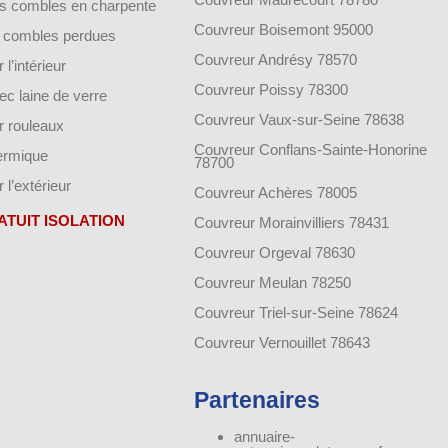
des combles en charpente
Couvreur Boisemont 95000
de combles perdues
Couvreur Andrésy 78570
 l’intérieur
Couvreur Poissy 78300
vec laine de verre
Couvreur Vaux-sur-Seine 78638
ar rouleaux
Couvreur Conflans-Sainte-Honorine
hermique
78700
r l’extérieur
Couvreur Achères 78005
ATUIT ISOLATION
Couvreur Morainvilliers 78431
Couvreur Orgeval 78630
Couvreur Meulan 78250
Couvreur Triel-sur-Seine 78624
Couvreur Vernouillet 78643
Partenaires
annuaire-