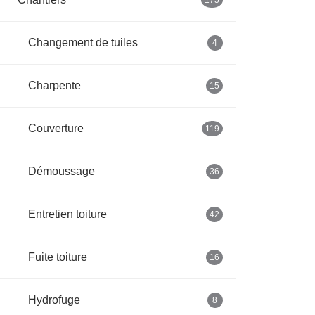
175
Changement de tuiles
4
Charpente
15
Couverture
119
Démoussage
36
Entretien toiture
42
Fuite toiture
16
Hydrofuge
8