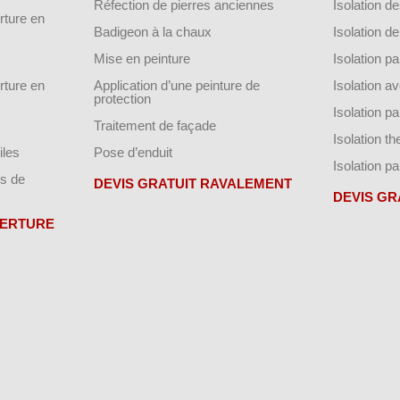
Réfection de pierres anciennes
Isolation 
ture en
Badigeon à la chaux
Isolation 
Mise en peinture
Isolation par
ture en
Application d’une peinture de
Isolation a
protection
Isolation p
Traitement de façade
Isolation t
iles
Pose d’enduit
Isolation pa
s de
DEVIS GRATUIT RAVALEMENT
DEVIS GR
VERTURE