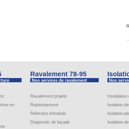
R
5
Ravalement 78-95
Isolat
rture
Nos services de ravalement
Nos servic
inc
Ravalement projeté
Installation
ture en
Rejointoiement
Isolation d
Réfection d’enduits
Isolation p
Diagnostic de façade
Isolation 
res