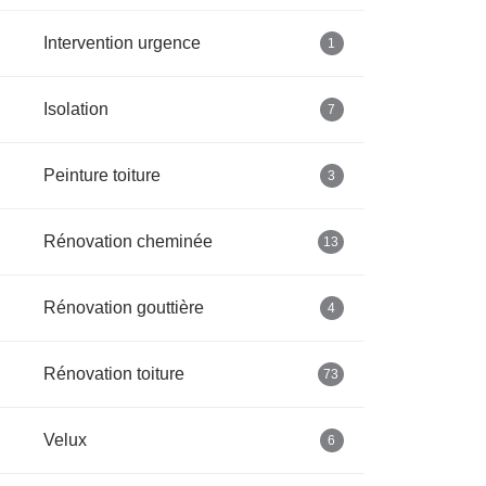
Intervention urgence
1
Isolation
7
Peinture toiture
3
Rénovation cheminée
13
Rénovation gouttière
4
Rénovation toiture
73
Velux
6