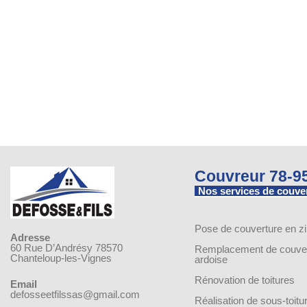
Couvreur 78-9
Nos services de couve
Pose de couverture en z
Adresse
60 Rue D’Andrésy 78570
Remplacement de couver
Chanteloup-les-Vignes
ardoise
Rénovation de toitures
Email
defosseetfilssas@gmail.com
Réalisation de sous-toitu