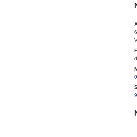
6
V
E
d
M
0
S
9