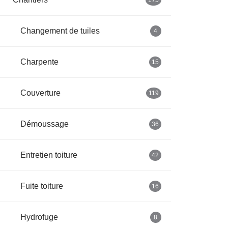
175
Changement de tuiles
4
Charpente
15
Couverture
119
Démoussage
36
Entretien toiture
42
Fuite toiture
16
Hydrofuge
8