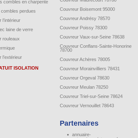
des combles en charpente
Couvreur Boisemont 95000
de combles perdues
Couvreur Andrésy 78570
 l’intérieur
Couvreur Poissy 78300
vec laine de verre
Couvreur Vaux-sur-Seine 78638
ar rouleaux
Couvreur Conflans-Sainte-Honorine
hermique
78700
r l’extérieur
Couvreur Achères 78005
ATUIT ISOLATION
Couvreur Morainvilliers 78431
Couvreur Orgeval 78630
Couvreur Meulan 78250
Couvreur Triel-sur-Seine 78624
Couvreur Vernouillet 78643
Partenaires
annuaire-