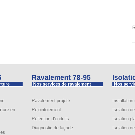
R
5
Ravalement 78-95
Isolat
rture
Nos services de ravalement
Nos servic
inc
Ravalement projeté
Installation
ture en
Rejointoiement
Isolation d
Réfection d’enduits
Isolation p
Diagnostic de façade
Isolation 
res