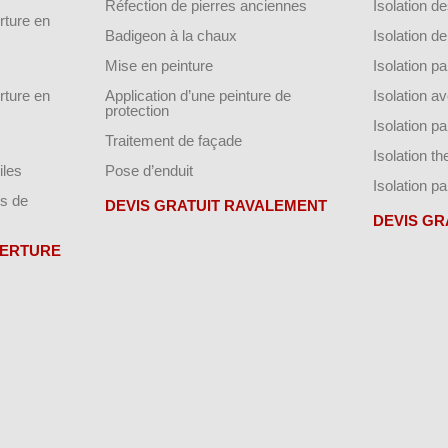
Réfection de pierres anciennes
Isolation 
ture en
Badigeon à la chaux
Isolation 
Mise en peinture
Isolation par
ture en
Application d’une peinture de
Isolation a
protection
Isolation p
Traitement de façade
Isolation t
iles
Pose d’enduit
Isolation pa
s de
DEVIS GRATUIT RAVALEMENT
DEVIS GR
VERTURE