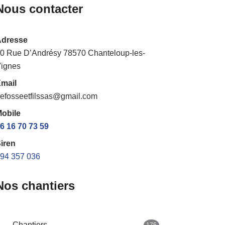
Nous contacter
Adresse
0 Rue D’Andrésy 78570 Chanteloup-les-
ignes
mail
efosseetfilssas@gmail.com
obile
6 16 70 73 59
iren
94 357 036
Nos chantiers
Chantiers