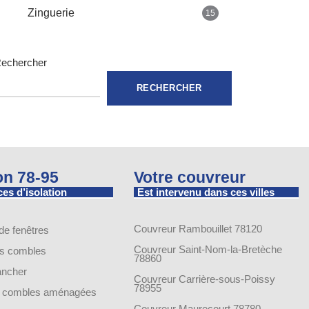
Zinguerie
15
echercher
RECHERCHER
ion 78-95
Votre couvreur
es d’isolation
Est intervenu dans ces villes
Couvreur Rambouillet 78120
 de fenêtres
Couvreur Saint-Nom-la-Bretèche
es combles
78860
lancher
Couvreur Carrière-sous-Poissy
78955
de combles aménagées
Couvreur Maurecourt 78780