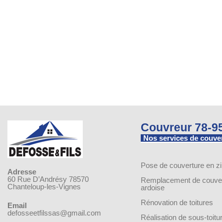
Couvreur 78-9
Nos services de couve
Pose de couverture en z
Adresse
60 Rue D’Andrésy 78570
Remplacement de couver
Chanteloup-les-Vignes
ardoise
Rénovation de toitures
Email
defosseetfilssas@gmail.com
Réalisation de sous-toitu