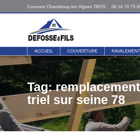
Couvreur Chanteloup-les-Vignes 78570
06 16 70 73 5
Interventions
06 16 70 73 5
78 - 95
Contact direct 
ACCUEIL
COUVERTURE
RAVALEMEN
Tag: remplacemen
triel sur seine 78