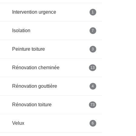
Intervention urgence
1
Isolation
7
Peinture toiture
3
Rénovation cheminée
13
Rénovation gouttière
4
Rénovation toiture
73
Velux
6