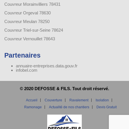
Couvreur Morainvilliers 78431
Couvreur Orgeval 78630
Couvreur Meulan 78250
Couvreur Triel-sur-Seine 78624
Couvreur Vernouillet 78643
Partenaires
annuaire-entreprises.data.gouv.fr
infobel.com
© 2020 DEFOSSE & FILS. Tout droit réservé.
Accueil
Couverture
Ravalement
Isolation
Ramonage
Actualité de nos chantiers
Devis Gratuit