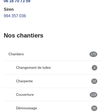
06 16 70 73 59
Siren
994 357 036
Nos chantiers
Chantiers
175
Changement de tuiles
4
Charpente
15
Couverture
119
Démoussage
36