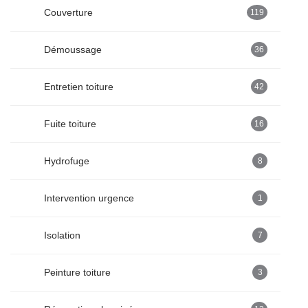
Couverture
119
Démoussage
36
Entretien toiture
42
Fuite toiture
16
Hydrofuge
8
Intervention urgence
1
Isolation
7
Peinture toiture
3