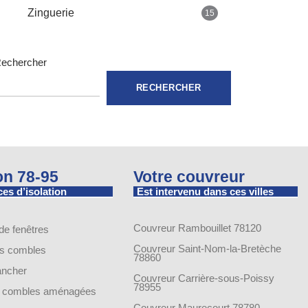
Zinguerie
15
echercher
RECHERCHER
ion 78-95
Votre couvreur
es d’isolation
Est intervenu dans ces villes
Couvreur Rambouillet 78120
 de fenêtres
Couvreur Saint-Nom-la-Bretèche
es combles
78860
lancher
Couvreur Carrière-sous-Poissy
78955
de combles aménagées
Couvreur Maurecourt 78780