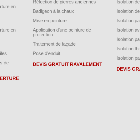
Réfection de pierres anciennes
Isolation 
ture en
Badigeon à la chaux
Isolation 
Mise en peinture
Isolation par
ture en
Application d’une peinture de
Isolation a
protection
Isolation p
Traitement de façade
Isolation t
iles
Pose d’enduit
Isolation pa
s de
DEVIS GRATUIT RAVALEMENT
DEVIS GR
VERTURE