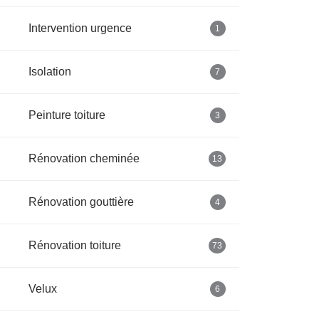
Intervention urgence
1
Isolation
7
Peinture toiture
3
Rénovation cheminée
13
Rénovation gouttière
4
Rénovation toiture
73
Velux
6