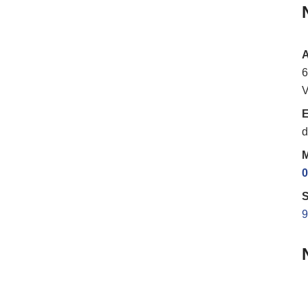
6
V
E
d
M
0
S
9