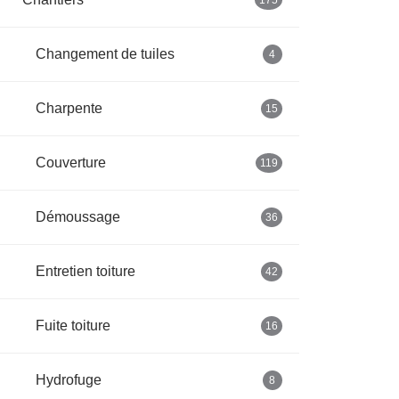
175
Changement de tuiles
4
Charpente
15
Couverture
119
Démoussage
36
Entretien toiture
42
Fuite toiture
16
Hydrofuge
8