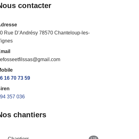
Nous contacter
Adresse
0 Rue D’Andrésy 78570 Chanteloup-les-
ignes
mail
efosseetfilssas@gmail.com
obile
6 16 70 73 59
iren
94 357 036
Nos chantiers
Chantiers