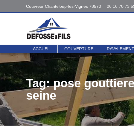
Couvreur Chanteloup-les-Vignes 78570
06 16 70 73 5
Interventions
06 16 70 73 5
78 - 95
Contact direct 
ACCUEIL
COUVERTURE
RAVALEMEN
Tag: pose gouttiere 
seine