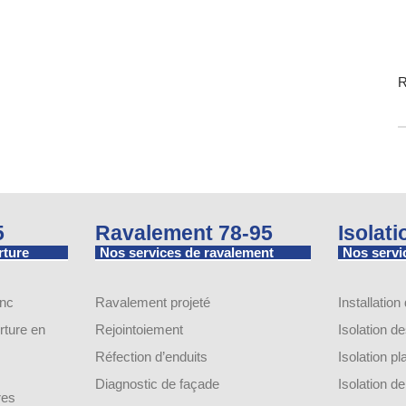
R
5
Ravalement 78-95
Isolat
rture
Nos services de ravalement
Nos servic
inc
Ravalement projeté
Installation
ture en
Rejointoiement
Isolation d
Réfection d’enduits
Isolation p
Diagnostic de façade
Isolation 
res