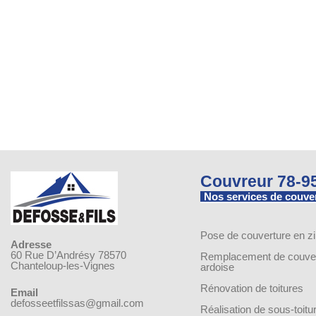
Couvreur 78-9
Nos services de couve
Pose de couverture en z
Adresse
60 Rue D’Andrésy 78570
Remplacement de couver
Chanteloup-les-Vignes
ardoise
Rénovation de toitures
Email
defosseetfilssas@gmail.com
Réalisation de sous-toitu