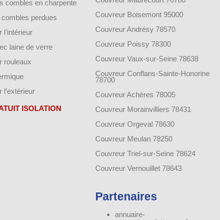
des combles en charpente
Couvreur Boisemont 95000
de combles perdues
Couvreur Andrésy 78570
 l’intérieur
Couvreur Poissy 78300
vec laine de verre
Couvreur Vaux-sur-Seine 78638
ar rouleaux
Couvreur Conflans-Sainte-Honorine
hermique
78700
r l’extérieur
Couvreur Achères 78005
ATUIT ISOLATION
Couvreur Morainvilliers 78431
Couvreur Orgeval 78630
Couvreur Meulan 78250
Couvreur Triel-sur-Seine 78624
Couvreur Vernouillet 78643
Partenaires
annuaire-