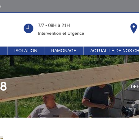
9
9
7/7 - 08H à 21H
!
Intervention et Urgence
T
ISOLATION
RAMONAGE
ACTUALITÉ DE NOS C
78
DEF