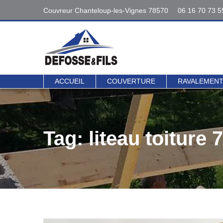
Couvreur Chanteloup-les-Vignes 78570
06 16 70 73 5
Interventions
06 16 70 73 5
78 - 95
Contact direct 
ACCUEIL
COUVERTURE
RAVALEMEN
Tag: liteau toiture 