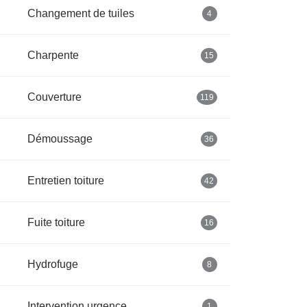
Changement de tuiles
4
Charpente
15
Couverture
119
Démoussage
36
Entretien toiture
42
Fuite toiture
16
Hydrofuge
8
Intervention urgence
1