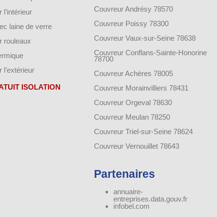
Couvreur Andrésy 78570
 l’intérieur
Couvreur Poissy 78300
vec laine de verre
Couvreur Vaux-sur-Seine 78638
ar rouleaux
Couvreur Conflans-Sainte-Honorine
hermique
78700
r l’extérieur
Couvreur Achères 78005
ATUIT ISOLATION
Couvreur Morainvilliers 78431
Couvreur Orgeval 78630
Couvreur Meulan 78250
Couvreur Triel-sur-Seine 78624
Couvreur Vernouillet 78643
Partenaires
annuaire-
entreprises.data.gouv.fr
infobel.com