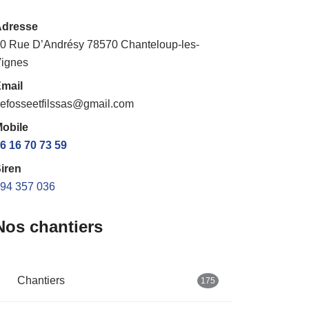
Adresse
0 Rue D’Andrésy 78570 Chanteloup-les-
ignes
mail
efosseetfilssas@gmail.com
obile
6 16 70 73 59
iren
94 357 036
Nos chantiers
Chantiers
175