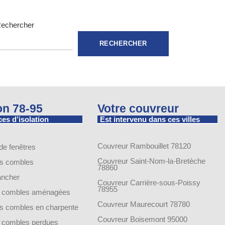
echercher
RECHERCHER
ion 78-95
Votre couvreur
es d’isolation
Est intervenu dans ces villes
Couvreur Rambouillet 78120
 de fenêtres
Couvreur Saint-Nom-la-Bretèche
es combles
78860
lancher
Couvreur Carrière-sous-Poissy
78955
de combles aménagées
Couvreur Maurecourt 78780
des combles en charpente
Couvreur Boisemont 95000
de combles perdues