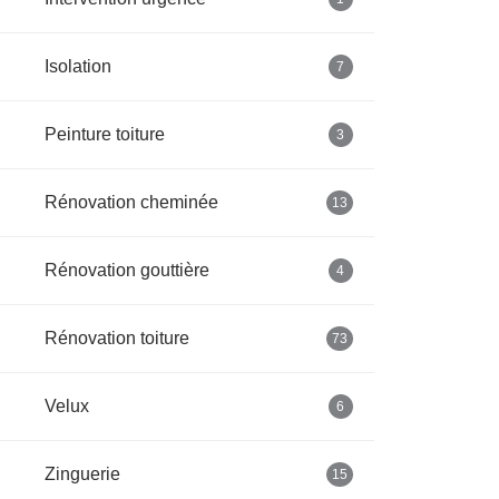
Isolation
7
Peinture toiture
3
Rénovation cheminée
13
Rénovation gouttière
4
Rénovation toiture
73
Velux
6
Zinguerie
15