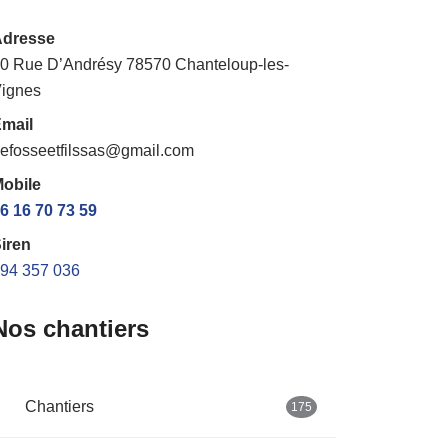
Adresse
0 Rue D’Andrésy 78570 Chanteloup-les-
ignes
mail
efosseetfilssas@gmail.com
obile
6 16 70 73 59
iren
94 357 036
Nos chantiers
Chantiers
175