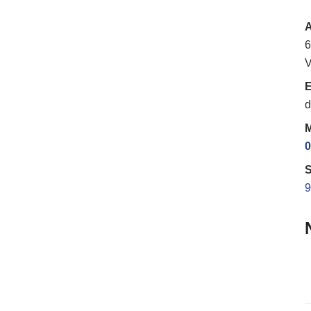
6
V
E
d
M
0
S
9