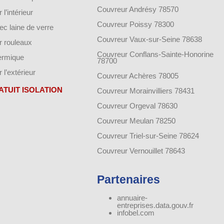
Couvreur Andrésy 78570
 l’intérieur
Couvreur Poissy 78300
vec laine de verre
Couvreur Vaux-sur-Seine 78638
ar rouleaux
Couvreur Conflans-Sainte-Honorine
hermique
78700
r l’extérieur
Couvreur Achères 78005
ATUIT ISOLATION
Couvreur Morainvilliers 78431
Couvreur Orgeval 78630
Couvreur Meulan 78250
Couvreur Triel-sur-Seine 78624
Couvreur Vernouillet 78643
Partenaires
annuaire-
entreprises.data.gouv.fr
infobel.com