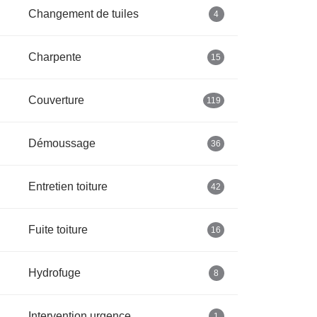
Changement de tuiles
4
Charpente
15
Couverture
119
Démoussage
36
Entretien toiture
42
Fuite toiture
16
Hydrofuge
8
Intervention urgence
1