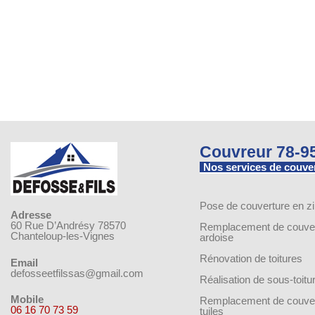
Couvreur 78-9
Nos services de couve
Pose de couverture en z
Adresse
60 Rue D’Andrésy 78570
Remplacement de couver
Chanteloup-les-Vignes
ardoise
Rénovation de toitures
Email
defosseetfilssas@gmail.com
Réalisation de sous-toitu
Mobile
Remplacement de couver
06 16 70 73 59
tuiles