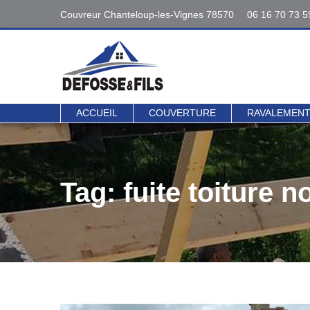
Couvreur Chanteloup-les-Vignes 78570
06 16 70 73 5
Interventions
06 16 70 73 5
78 - 95
Contact direct 
ACCUEIL
COUVERTURE
RAVALEMEN
Tag: fuite toiture no