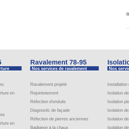
R
5
Ravalement 78-95
Isolat
rture
Nos services de ravalement
Nos servic
inc
Ravalement projeté
Installation
ture en
Rejointoiement
Isolation d
Réfection d’enduits
Isolation p
Diagnostic de façade
Isolation 
res
Réfection de pierres anciennes
Isolation 
ture en
Badigeon à la chaux
Isolation 