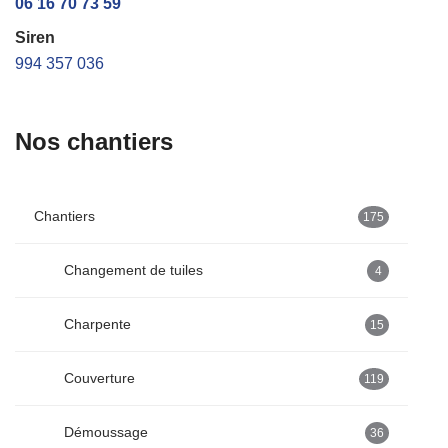
06 16 70 73 59
Siren
994 357 036
Nos chantiers
Chantiers
175
Changement de tuiles
4
Charpente
15
Couverture
119
Démoussage
36