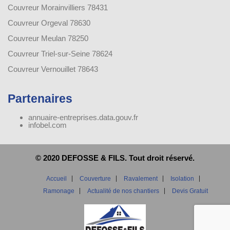
Couvreur Morainvilliers 78431
Couvreur Orgeval 78630
Couvreur Meulan 78250
Couvreur Triel-sur-Seine 78624
Couvreur Vernouillet 78643
Partenaires
annuaire-entreprises.data.gouv.fr
infobel.com
© 2020 DEFOSSE & FILS. Tout droit réservé.
Accueil
Couverture
Ravalement
Isolation
Ramonage
Actualité de nos chantiers
Devis Gratuit