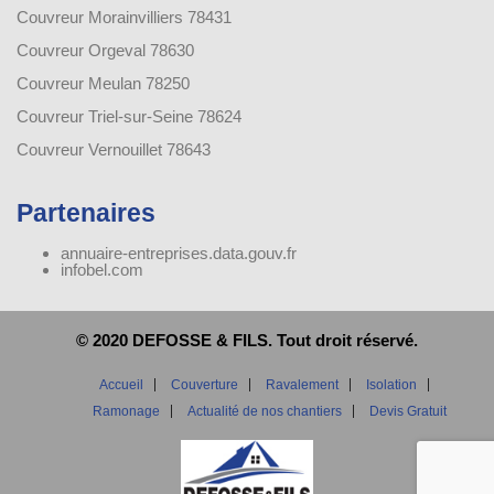
Couvreur Morainvilliers 78431
Couvreur Orgeval 78630
Couvreur Meulan 78250
Couvreur Triel-sur-Seine 78624
Couvreur Vernouillet 78643
Partenaires
annuaire-entreprises.data.gouv.fr
infobel.com
© 2020 DEFOSSE & FILS. Tout droit réservé.
Accueil
Couverture
Ravalement
Isolation
Ramonage
Actualité de nos chantiers
Devis Gratuit