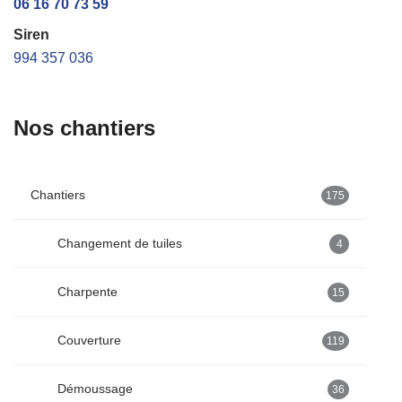
06 16 70 73 59
Siren
994 357 036
Nos chantiers
Chantiers
175
Changement de tuiles
4
Charpente
15
Couverture
119
Démoussage
36