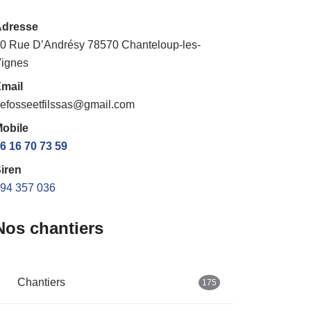
Adresse
0 Rue D’Andrésy 78570 Chanteloup-les-
ignes
mail
efosseetfilssas@gmail.com
obile
6 16 70 73 59
iren
94 357 036
Nos chantiers
Chantiers
175