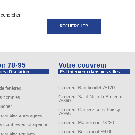
echercher
RECHERCHER
ion 78-95
Votre couvreur
es d’isolation
Est intervenu dans ces villes
Couvreur Rambouillet 78120
 de fenêtres
Couvreur Saint-Nom-la-Bretèche
es combles
78860
lancher
Couvreur Carrière-sous-Poissy
78955
de combles aménagées
Couvreur Maurecourt 78780
des combles en charpente
Couvreur Boisemont 95000
de combles perdues