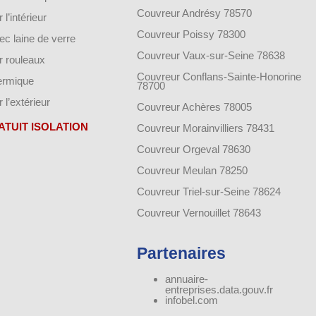
Couvreur Andrésy 78570
 l’intérieur
Couvreur Poissy 78300
vec laine de verre
Couvreur Vaux-sur-Seine 78638
ar rouleaux
Couvreur Conflans-Sainte-Honorine
hermique
78700
r l’extérieur
Couvreur Achères 78005
ATUIT ISOLATION
Couvreur Morainvilliers 78431
Couvreur Orgeval 78630
Couvreur Meulan 78250
Couvreur Triel-sur-Seine 78624
Couvreur Vernouillet 78643
Partenaires
annuaire-
entreprises.data.gouv.fr
infobel.com