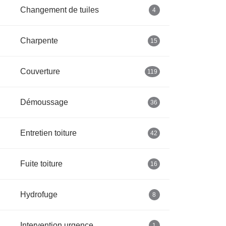
Changement de tuiles
4
Charpente
15
Couverture
119
Démoussage
36
Entretien toiture
42
Fuite toiture
16
Hydrofuge
8
Intervention urgence
1