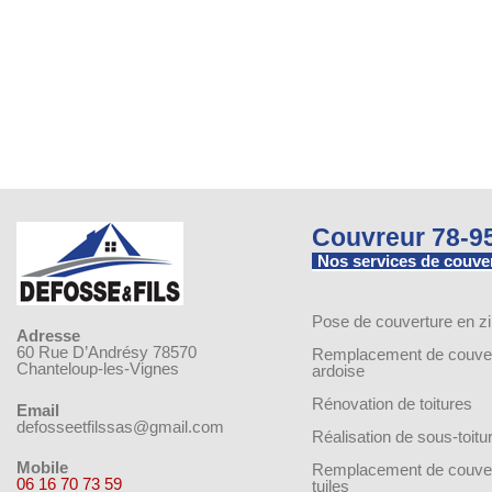
Couvreur 78-9
Nos services de couve
Pose de couverture en z
Adresse
60 Rue D’Andrésy 78570
Remplacement de couver
Chanteloup-les-Vignes
ardoise
Rénovation de toitures
Email
defosseetfilssas@gmail.com
Réalisation de sous-toitu
Mobile
Remplacement de couver
06 16 70 73 59
tuiles