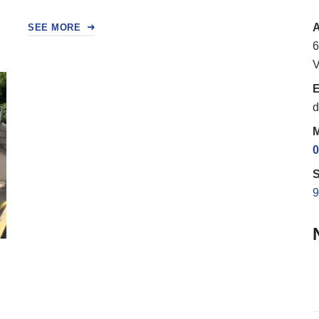
SEE MORE
6
V
E
d
M
0
S
9