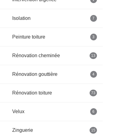
Isolation
7
Peinture toiture
3
Rénovation cheminée
13
Rénovation gouttière
4
Rénovation toiture
73
Velux
6
Zinguerie
15