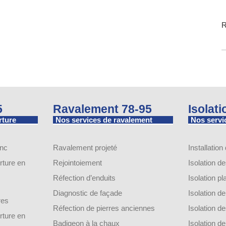
R
5
Ravalement 78-95
Isolat
rture
Nos services de ravalement
Nos servic
inc
Ravalement projeté
Installation
ture en
Rejointoiement
Isolation d
Réfection d’enduits
Isolation p
Diagnostic de façade
Isolation 
res
Réfection de pierres anciennes
Isolation 
ture en
Badigeon à la chaux
Isolation 