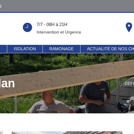
9
9
7/7 - 08H à 21H
!
Intervention et Urgence
T
ISOLATION
RAMONAGE
ACTUALITÉ DE NOS C
lan
DEF