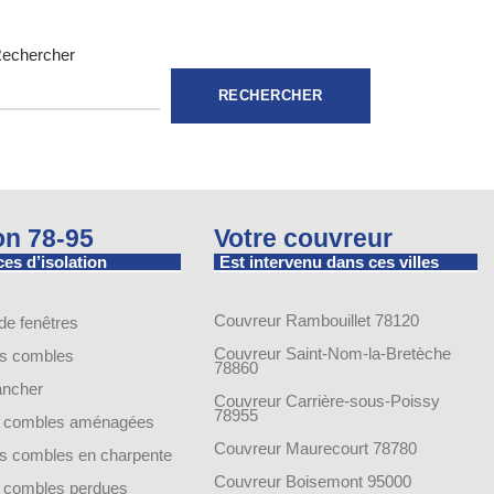
echercher
RECHERCHER
ion 78-95
Votre couvreur
es d’isolation
Est intervenu dans ces villes
Couvreur Rambouillet 78120
 de fenêtres
Couvreur Saint-Nom-la-Bretèche
es combles
78860
lancher
Couvreur Carrière-sous-Poissy
78955
de combles aménagées
Couvreur Maurecourt 78780
des combles en charpente
Couvreur Boisemont 95000
de combles perdues