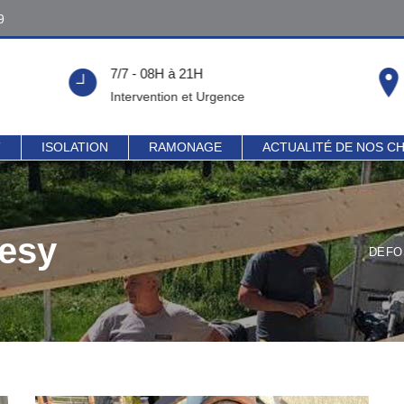
9
9
7/7 - 08H à 21H
!
Intervention et Urgence
T
ISOLATION
RAMONAGE
ACTUALITÉ DE NOS C
resy
DEFO