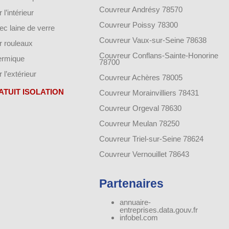
Couvreur Andrésy 78570
 l’intérieur
Couvreur Poissy 78300
vec laine de verre
Couvreur Vaux-sur-Seine 78638
ar rouleaux
Couvreur Conflans-Sainte-Honorine
hermique
78700
r l’extérieur
Couvreur Achères 78005
ATUIT ISOLATION
Couvreur Morainvilliers 78431
Couvreur Orgeval 78630
Couvreur Meulan 78250
Couvreur Triel-sur-Seine 78624
Couvreur Vernouillet 78643
Partenaires
annuaire-
entreprises.data.gouv.fr
infobel.com