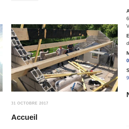
6
V
E
d
M
0
S
9
31 OCTOBRE 2017
Accueil