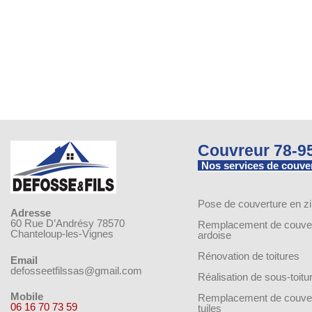
Couvreur 78-9
Nos services de couve
Pose de couverture en z
Adresse
60 Rue D’Andrésy 78570
Remplacement de couver
Chanteloup-les-Vignes
ardoise
Rénovation de toitures
Email
defosseetfilssas@gmail.com
Réalisation de sous-toitu
Mobile
Remplacement de couver
06 16 70 73 59
tuiles