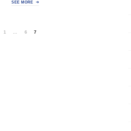
SEE MORE
1
…
6
7