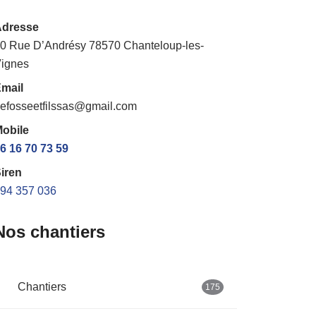
Adresse
0 Rue D’Andrésy 78570 Chanteloup-les-
ignes
mail
efosseetfilssas@gmail.com
obile
6 16 70 73 59
iren
94 357 036
Nos chantiers
Chantiers
175