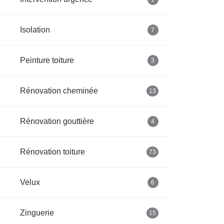
Isolation
7
Peinture toiture
3
Rénovation cheminée
13
Rénovation gouttière
4
Rénovation toiture
73
Velux
6
Zinguerie
15