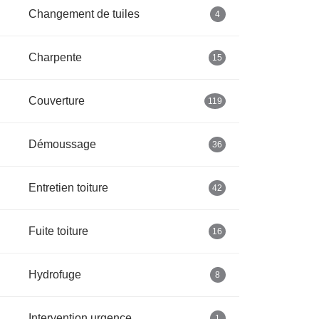
Changement de tuiles
4
Charpente
15
Couverture
119
Démoussage
36
Entretien toiture
42
Fuite toiture
16
Hydrofuge
8
Intervention urgence
1