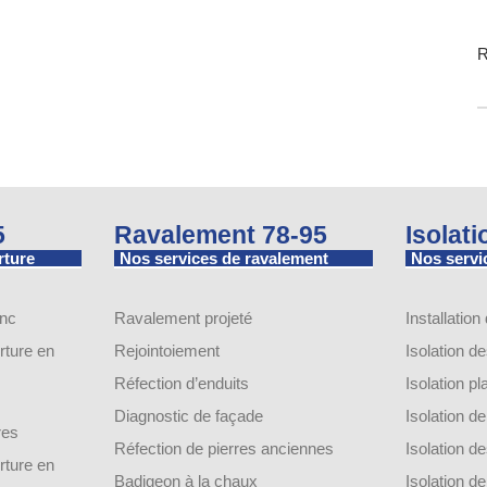
R
5
Ravalement 78-95
Isolat
rture
Nos services de ravalement
Nos servic
inc
Ravalement projeté
Installation
ture en
Rejointoiement
Isolation d
Réfection d’enduits
Isolation p
Diagnostic de façade
Isolation 
res
Réfection de pierres anciennes
Isolation 
ture en
Badigeon à la chaux
Isolation 