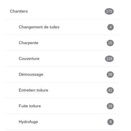
Chantiers
175
Changement de tuiles
4
Charpente
15
Couverture
119
Démoussage
36
Entretien toiture
42
Fuite toiture
16
Hydrofuge
8