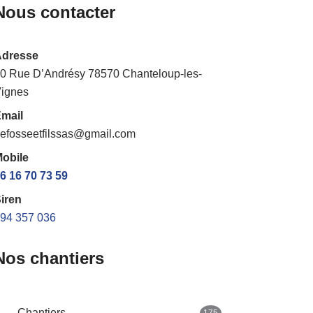
Nous contacter
Adresse
0 Rue D’Andrésy 78570 Chanteloup-les-
ignes
mail
efosseetfilssas@gmail.com
obile
6 16 70 73 59
iren
94 357 036
Nos chantiers
Chantiers