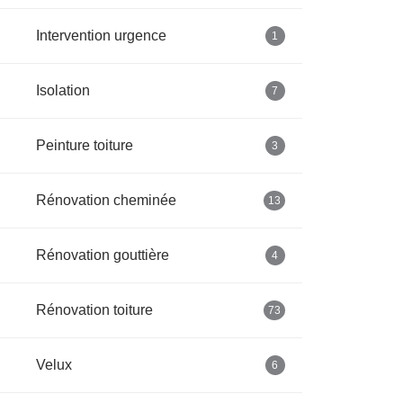
Intervention urgence
1
Isolation
7
Peinture toiture
3
Rénovation cheminée
13
Rénovation gouttière
4
Rénovation toiture
73
Velux
6