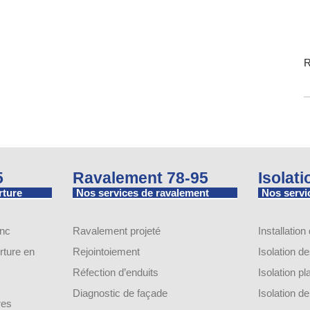
R
5
Ravalement 78-95
Isolat
rture
Nos services de ravalement
Nos servic
inc
Ravalement projeté
Installation
ture en
Rejointoiement
Isolation d
Réfection d’enduits
Isolation p
Diagnostic de façade
Isolation 
res