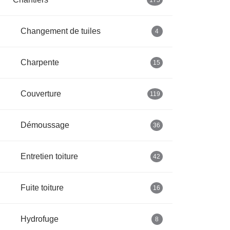
175
Changement de tuiles
4
Charpente
15
Couverture
119
Démoussage
36
Entretien toiture
42
Fuite toiture
16
Hydrofuge
8