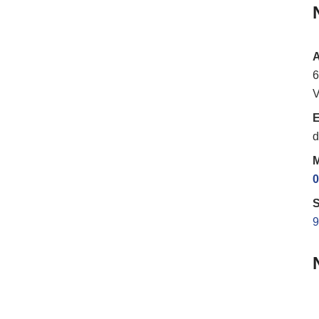
6
V
E
d
M
0
S
9