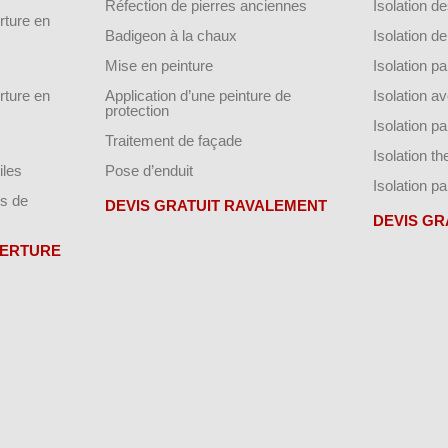
Réfection de pierres anciennes
Isolation 
ture en
Badigeon à la chaux
Isolation 
Mise en peinture
Isolation par
ture en
Application d’une peinture de
Isolation a
protection
Isolation p
Traitement de façade
Isolation t
iles
Pose d’enduit
Isolation pa
s de
DEVIS GRATUIT RAVALEMENT
DEVIS GR
VERTURE