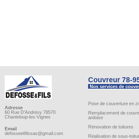
Couvreur 78-9
Nos services de couve
Pose de couverture en z
Adresse
60 Rue D’Andrésy 78570
Remplacement de couver
Chanteloup-les-Vignes
ardoise
Rénovation de toitures
Email
defosseetfilssas@gmail.com
Réalisation de sous-toitu