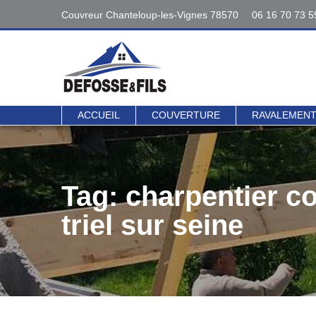
Couvreur Chanteloup-les-Vignes 78570
06 16 70 73 5
Interventions
06 16 70 73 5
78 - 95
Contact direct 
ACCUEIL
COUVERTURE
RAVALEMEN
Tag: charpentier c
triel sur seine