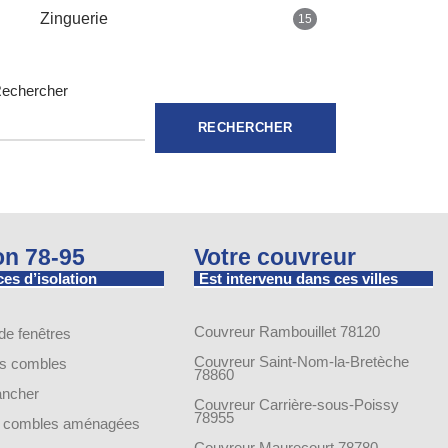
Zinguerie
15
echercher
RECHERCHER
ion 78-95
Votre couvreur
es d’isolation
Est intervenu dans ces villes
Couvreur Rambouillet 78120
 de fenêtres
Couvreur Saint-Nom-la-Bretèche
es combles
78860
lancher
Couvreur Carrière-sous-Poissy
78955
de combles aménagées
Couvreur Maurecourt 78780