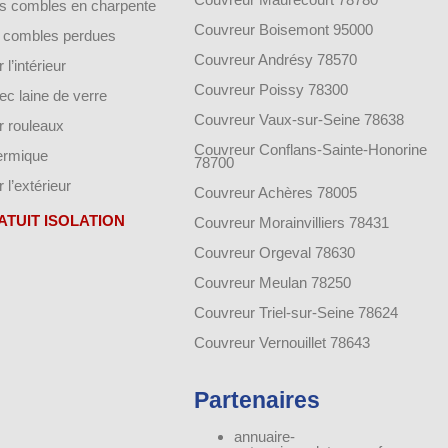
des combles en charpente
Couvreur Boisemont 95000
de combles perdues
Couvreur Andrésy 78570
 l’intérieur
Couvreur Poissy 78300
vec laine de verre
Couvreur Vaux-sur-Seine 78638
ar rouleaux
Couvreur Conflans-Sainte-Honorine
hermique
78700
r l’extérieur
Couvreur Achères 78005
ATUIT ISOLATION
Couvreur Morainvilliers 78431
Couvreur Orgeval 78630
Couvreur Meulan 78250
Couvreur Triel-sur-Seine 78624
Couvreur Vernouillet 78643
Partenaires
annuaire-