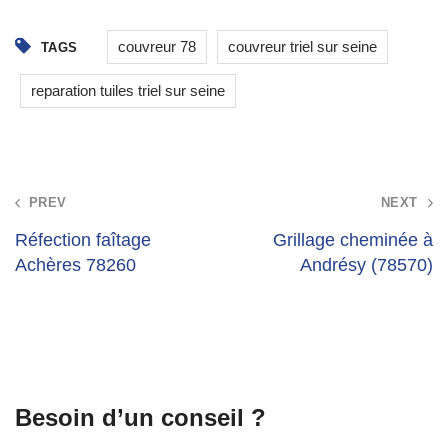
couvreur 78
couvreur triel sur seine
TAGS
reparation tuiles triel sur seine
Post
PREV
NEXT
navigation
Réfection faîtage
Grillage cheminée à
Achères 78260
Andrésy (78570)
Besoin d’un conseil ?