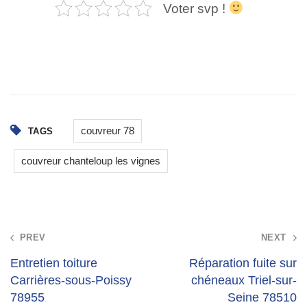
Voter svp !
couvreur 78
TAGS
couvreur chanteloup les vignes
Post
PREV
NEXT
navigation
Entretien toiture
Réparation fuite sur
Carrières-sous-Poissy
chéneaux Triel-sur-
78955
Seine 78510