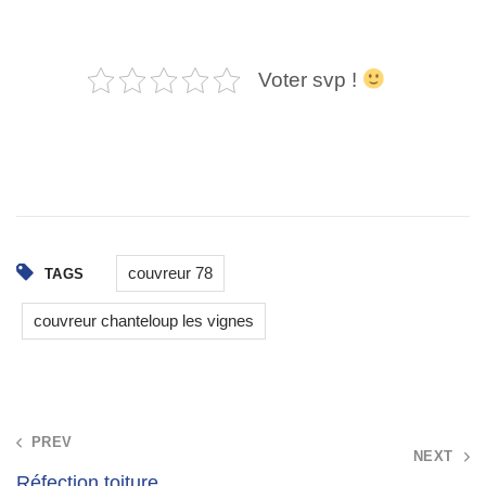
Voter svp !
couvreur 78
TAGS
couvreur chanteloup les vignes
Post
PREV
NEXT
navigation
Réfection toiture