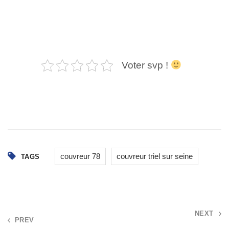
Voter svp !
couvreur 78
couvreur triel sur seine
TAGS
Post
NEXT
PREV