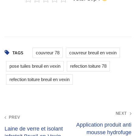
couvreur 78
couvreur breuil en vexin
TAGS
pose tuiles breuil en vexin
refection toiture 78
refection toiture breuil en vexin
Post
NEXT
PREV
navigation
Application produit anti
Laine de verre et isolant
mousse hydrofuge