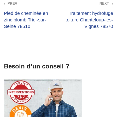
Post
PREV
NEXT
navigation
Pied de cheminée en
Traitement hydrofuge
zinc plomb Triel-sur-
toiture Chanteloup-les-
Seine 78510
Vignes 78570
Besoin d’un conseil ?